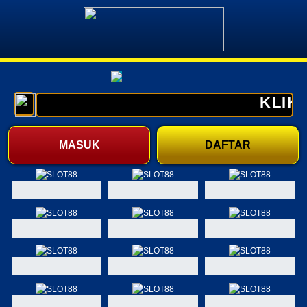
SLOT88
Previous
Next
MASUK
DAFTAR